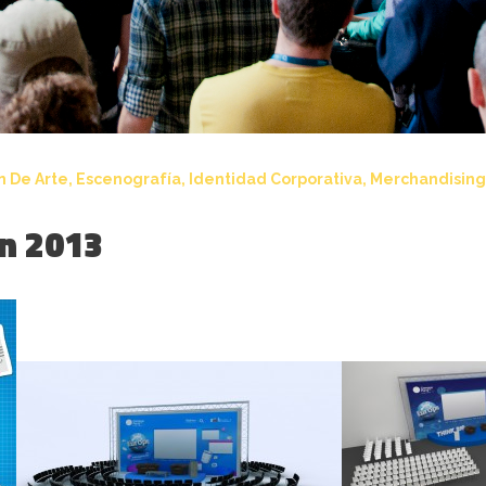
n De Arte
,
Escenografía
,
Identidad Corporativa
,
Merchandising
n 2013