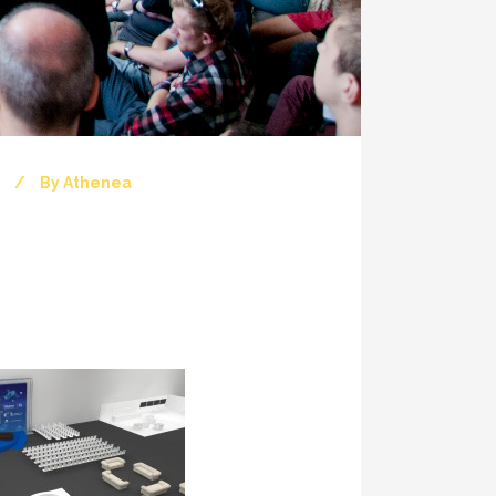
By
Athenea