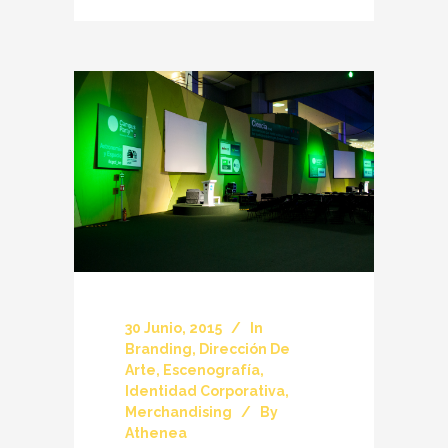
30 Junio, 2015
In
Branding
,
Dirección De
Arte
,
Escenografía
,
Identidad Corporativa
,
Merchandising
By
Athenea