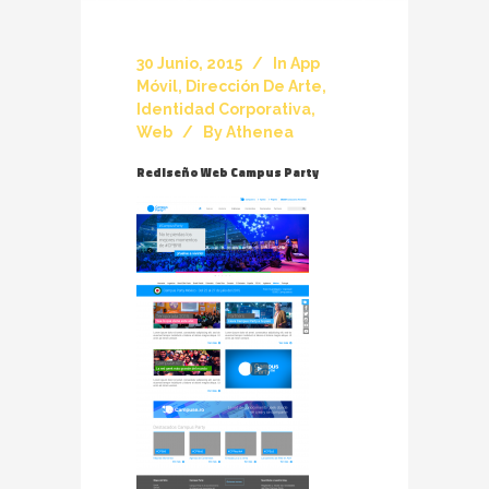
30 Junio, 2015
In
App
Móvil
,
Dirección De Arte
,
Identidad Corporativa
,
Web
By
Athenea
Rediseño Web Campus Party