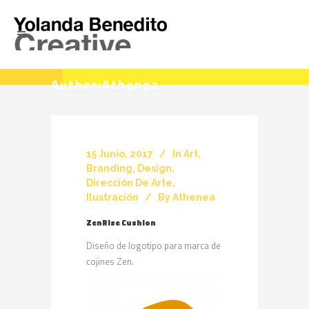
Author:Athenea
15 Junio, 2017
In
Art
,
Branding
,
Design
,
Dirección De Arte
,
Ilustración
By
Athenea
ZenRise Cushion
Diseño de logotipo para marca de
cojines Zen.