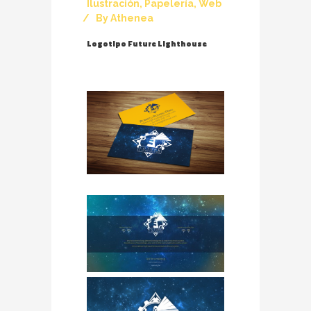
Ilustración
,
Papelería
,
Web
By
Athenea
Logotipo Future Lighthouse