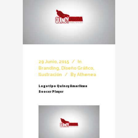
29 Junio, 2015
In
Branding
,
Diseño Gráfico
,
Ilustración
By
Athenea
Logotipo Quincy Amarikwa
Soocer Player