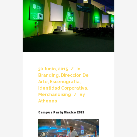
30 Junio, 2015
In
Branding
,
Dirección De
Arte
,
Escenografía
,
Identidad Corporativa
,
Merchandising
By
Athenea
Campus Party Mexico 2013