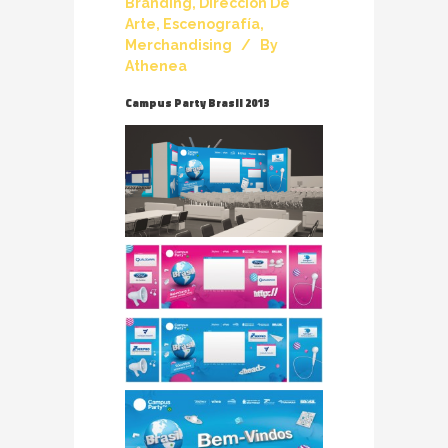
Branding
,
Dirección De
Arte
,
Escenografía
,
Merchandising
By
Athenea
Campus Party Brasil 2013