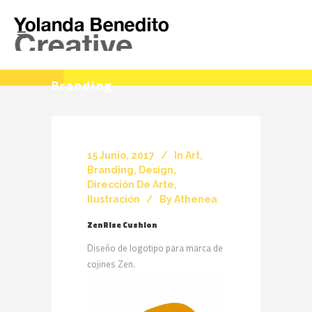
Branding
15 Junio, 2017
In
Art
,
Branding
,
Design
,
Dirección De Arte
,
Ilustración
By
Athenea
ZenRise Cushion
Diseño de logotipo para marca de
cojines Zen.