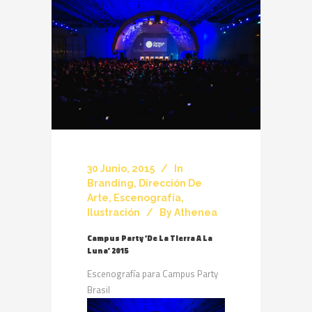
30 Junio, 2015
In
Branding
,
Dirección De
Arte
,
Escenografía
,
Ilustración
By
Athenea
Campus Party ‘De La Tierra A La
Luna’ 2015
Escenografía para Campus Party
Brasil