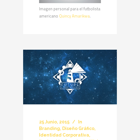
Imagen personal para el futbolista
americano
Quincy Amarikwa
.
25 Junio, 2015
In
Branding
,
Diseño Gráfico
,
Identidad Corporativa
,